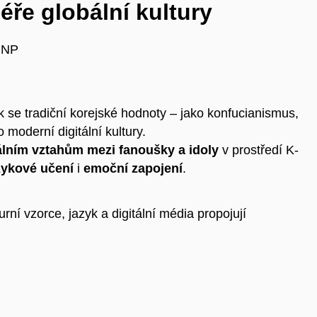
éře globální kultury
. NP
k se tradiční korejské hodnoty – jako konfucianismus,
 moderní digitální kultury.
álním vztahům mezi fanoušky a idoly
v prostředí K-
zykové učení
i
emoční zapojení
.
rní vzorce, jazyk a digitální média propojují