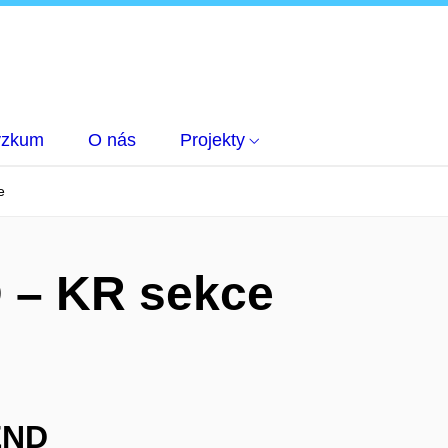
ýzkum
O nás
Projekty
e
 – KR sekce
END