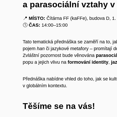
a parasociální vztahy v 
📍
MÍSTO:
Čítárna FF (kaFFe), budova D, 1
🕓
ČAS:
14:00–15:00
Tato tematická přednáška se zaměří na to, ja
pojem
han
či jazykové metafory – promítají do
Zvláštní pozornost bude věnována
parasoci
popu a jejich vlivu na
formování identity
,
ja
Přednáška nabídne vhled do toho, jak se kultu
v globálním kontextu.
Těšíme se na vás!