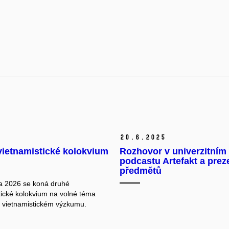
20.
6.
2025
vietnamistické kolokvium
Rozhovor v univerzitním
podcastu Artefakt a prez
předmětů
a 2026 se koná druhé
tické kolokvium na volné téma
 vietnamistickém výzkumu.