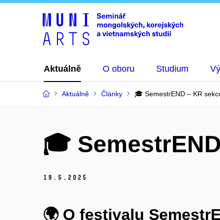
Aktuálně
O oboru
Studium
V
Aktuálně
Články
🎓 SemestrEND – KR sekc
🎓 SemestrEND
19.
5.
2025
🌍 O festivalu Semestr