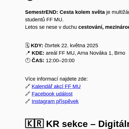
SemestrEND: Cesta kolem světa
je multižá
studentů FF MU.
Letos se nese v duchu
cestování, mezináro
🗓️
KDY:
čtvrtek 22. května 2025
📍
KDE:
areál FF MU, Arna Nováka 1, Brno
🕛
ČAS:
12:00–20:00
Více informací najdete zde:
🔗
Kalendář akcí FF MU
🔗
Facebook událost
🔗
Instagram příspěvek
🇰🇷
KR sekce – Digitáln