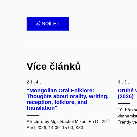
SDÍLET
Více článků
23.
4.
9.
3.
"Mongolian Oral Folklore:
Druhé 
Thoughts about orality, writing,
(2026)
reception, folklore, and
translation"
10. březn
vietnamis
th
A lecture by Mgr. Rachel Mikos, Ph.D., 28
Trendy ve
April 2026, 14:00–15:00, K33.