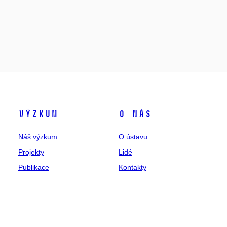
Výzkum
O nás
Náš výzkum
O ústavu
Projekty
Lidé
Publikace
Kontakty